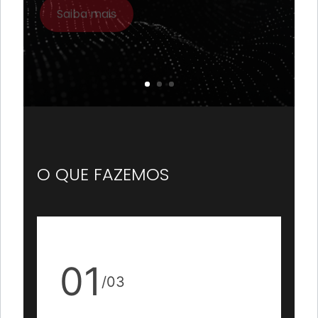
Saiba mais
O QUE FAZEMOS
01
02
/03
/