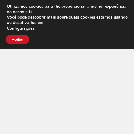
Utilizamos cookies para lhe proporcionar a melhor experiência
Concessionárias e Revendas
no nosso site.
Você pode descobrir mais sobre quais cookies estamos usando
ou desativá-los em
Consórcios
.
Configurações
Bancos e Fintechs
Aceitar
Locadoras
Empresa
Sobre nós
Vagas
Blog