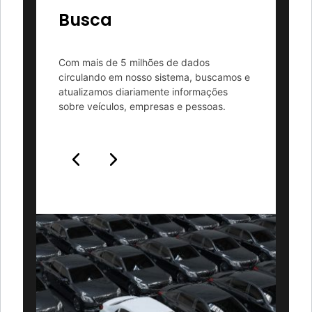
Busca
Categ
a empresa
Com mais de 5 milhões de dados
As informaç
amente da
circulando em nosso sistema, buscamos e
categorizadas
ecessário,
atualizamos diariamente informações
processos e
sobre veículos, empresas e pessoas.
cada negóci